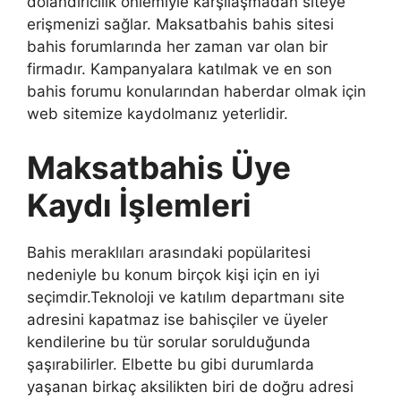
dolandırıcılık önlemiyle karşılaşmadan siteye
erişmenizi sağlar. Maksatbahis bahis sitesi
bahis forumlarında her zaman var olan bir
firmadır. Kampanyalara katılmak ve en son
bahis forumu konularından haberdar olmak için
web sitemize kaydolmanız yeterlidir.
Maksatbahis Üye
Kaydı İşlemleri
Bahis meraklıları arasındaki popülaritesi
nedeniyle bu konum birçok kişi için en iyi
seçimdir.Teknoloji ve katılım departmanı site
adresini kapatmaz ise bahisçiler ve üyeler
kendilerine bu tür sorular sorulduğunda
şaşırabilirler. Elbette bu gibi durumlarda
yaşanan birkaç aksilikten biri de doğru adresi