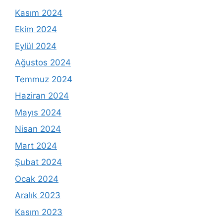
Kasım 2024
Ekim 2024
Eylül 2024
Ağustos 2024
Temmuz 2024
Haziran 2024
Mayıs 2024
Nisan 2024
Mart 2024
Şubat 2024
Ocak 2024
Aralık 2023
Kasım 2023