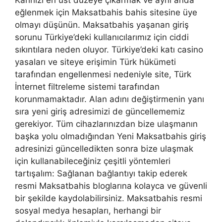
Karınızı en üst düzeye çıkarmak ve aynı anda
eğlenmek için Maksatbahis bahis sitesine üye
olmayı düşünün. Maksatbahis yaşanan giriş
sorunu Türkiye’deki kullanıcılarımız için ciddi
sıkıntılara neden oluyor. Türkiye’deki katı casino
yasaları ve siteye erişimin Türk hükümeti
tarafından engellenmesi nedeniyle site, Türk
İnternet filtreleme sistemi tarafından
korunmamaktadır. Alan adını değiştirmenin yanı
sıra yeni giriş adresimizi de güncellememiz
gerekiyor. Tüm cihazlarınızdan bize ulaşmanın
başka yolu olmadığından Yeni Maksatbahis giriş
adresinizi güncelledikten sonra bize ulaşmak
için kullanabileceğiniz çeşitli yöntemleri
tartışalım: Sağlanan bağlantıyı takip ederek
resmi Maksatbahis bloglarına kolayca ve güvenli
bir şekilde kaydolabilirsiniz. Maksatbahis resmi
sosyal medya hesapları, herhangi bir