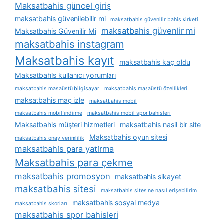
Maksatbahis güncel giriş
maksatbahis güvenilebilir mi
maksatbahis güvenilir bahis şirketi
maksatbahis güvenlir mi
Maksatbahis Güvenilir Mi
maksatbahis instagram
Maksatbahis kayıt
maksatbahis kaç oldu
Maksatbahis kullanıcı yorumları
maksatbahis masaüstü bilgisayar
maksatbahis masaüstü özellikleri
maksatbahis maç izle
maksatbahis mobil
maksatbahis mobil i̇ndirme
maksatbahis mobil spor bahisleri
Maksatbahis müşteri hizmetleri
maksatbahis nasil bir site
Maksatbahis oyun sitesi
maksatbahis onay verimlilik
maksatbahis para yatirma
Maksatbahis para çekme
maksatbahis promosyon
maksatbahis sikayet
maksatbahis sitesi
maksatbahis sitesine nasıl erişebilirim
maksatbahis sosyal medya
maksatbahis skorları
maksatbahis spor bahisleri