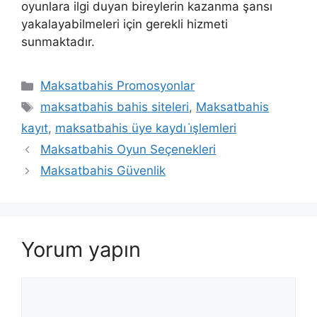
oyunlara ilgi duyan bireylerin kazanma şansı
yakalayabilmeleri için gerekli hizmeti
sunmaktadır.
Kategoriler
Maksatbahis Promosyonlar
Etiketler
maksatbahis bahis siteleri
,
Maksatbahis
kayıt
,
maksatbahis üye kaydı i̇şlemleri
Maksatbahis Oyun Seçenekleri
Maksatbahis Güvenlik
Yorum yapın
Yorum