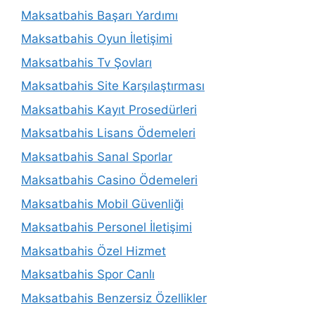
Maksatbahis Başarı Yardımı
Maksatbahis Oyun İletişimi
Maksatbahis Tv Şovları
Maksatbahis Site Karşılaştırması
Maksatbahis Kayıt Prosedürleri
Maksatbahis Lisans Ödemeleri
Maksatbahis Sanal Sporlar
Maksatbahis Casino Ödemeleri
Maksatbahis Mobil Güvenliği
Maksatbahis Personel İletişimi
Maksatbahis Özel Hizmet
Maksatbahis Spor Canlı
Maksatbahis Benzersiz Özellikler