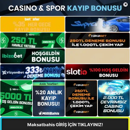
×
Maksatbahis GİRİŞ İÇİN TIKLAYINIZ!