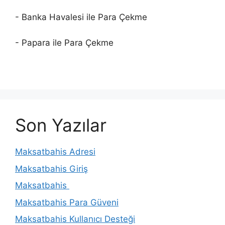
- Banka Havalesi ile Para Çekme
- Papara ile Para Çekme
Son Yazılar
Maksatbahis Adresi
Maksatbahis Giriş
Maksatbahis
Maksatbahis Para Güveni
Maksatbahis Kullanıcı Desteği