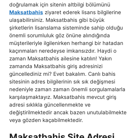
doğrulamak için sitenin altbilgi bölümünü
Maksatbahis
ziyaret ederek lisans bilgilerine
ulaşabilirsiniz. Maksatbahis gibi büyük
şirketlerin lisanslama sisteminde sahip olduğu
önemli sorumluluk göz önüne alındığında
müşterileriyle ilgilenirken herhangi bir hatadan
kaçınmaları neredeyse imkansızdır. Haydi o
zaman Maksatbahis ailesine katılın! Yakın
zamanda Maksatbahis giriş adresinizi
güncellediniz mi? Evet bakalım. Canlı bahis
sitesinin adres bilgilerinin sık sık değişmesi
nedeniyle zaman zaman önemli sorgulamalarla
karşılaşmaktayız. Maksatbahis mevcut giriş
adresi sıklıkla güncellenmekte ve
değiştirilmektedir ancak bazen unutulabilmekte
veya gözden kaçabilmektedir.
Maksatbahis Site Adresi