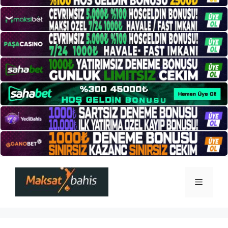
İçeriğe
atla
Menü