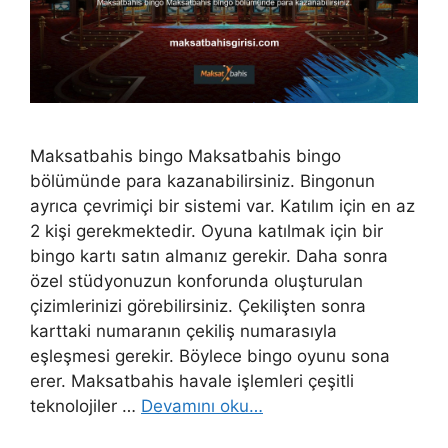
Maksatbahis bingo Maksatbahis bingo
bölümünde para kazanabilirsiniz. Bingonun
ayrıca çevrimiçi bir sistemi var. Katılım için en az
2 kişi gerekmektedir. Oyuna katılmak için bir
bingo kartı satın almanız gerekir. Daha sonra
özel stüdyonuzun konforunda oluşturulan
çizimlerinizi görebilirsiniz. Çekilişten sonra
karttaki numaranın çekiliş numarasıyla
eşleşmesi gerekir. Böylece bingo oyunu sona
erer. Maksatbahis havale işlemleri çeşitli
teknolojiler …
Devamını oku…