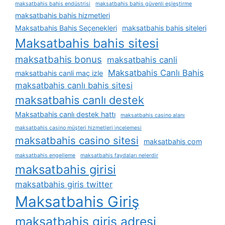
maksatbahis bahis endüstrisi
maksatbahis bahis güvenli eşleştirme
maksatbahis bahis hizmetleri
Maksatbahis Bahis Seçenekleri
maksatbahis bahis siteleri
Maksatbahis bahis sitesi
maksatbahis bonus
maksatbahis canli
Maksatbahis Canlı Bahis
maksatbahis canli maç izle
maksatbahis canlı bahis sitesi
maksatbahis canlı destek
Maksatbahis canlı destek hattı
maksatbahis casino alanı
maksatbahis casino müşteri hizmetleri i̇ncelemesi
maksatbahis casino sitesi
maksatbahis com
maksatbahis engelleme
maksatbahis faydaları nelerdir
maksatbahis girisi
maksatbahis giris twitter
Maksatbahis Giriş
maksatbahis giriş adresi