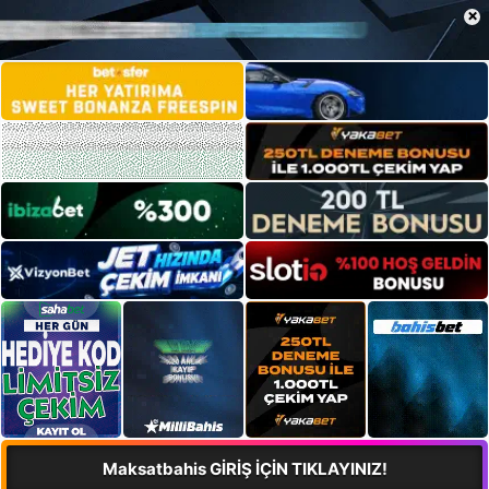
×
Maksatbahis GİRİŞ İÇİN TIKLAYINIZ!