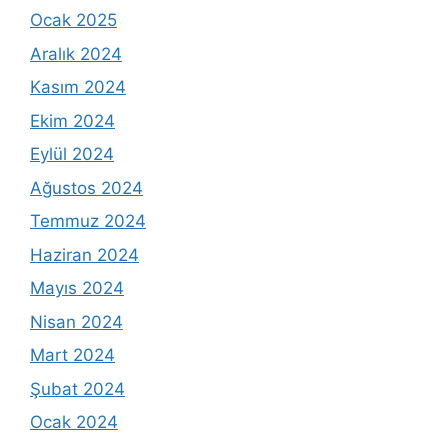
Ocak 2025
Aralık 2024
Kasım 2024
Ekim 2024
Eylül 2024
Ağustos 2024
Temmuz 2024
Haziran 2024
Mayıs 2024
Nisan 2024
Mart 2024
Şubat 2024
Ocak 2024