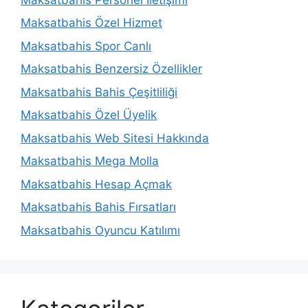
Maksatbahis Özel Hizmet
Maksatbahis Spor Canlı
Maksatbahis Benzersiz Özellikler
Maksatbahis Bahis Çeşitliliği
Maksatbahis Özel Üyelik
Maksatbahis Web Sitesi Hakkında
Maksatbahis Mega Molla
Maksatbahis Hesap Açmak
Maksatbahis Bahis Fırsatları
Maksatbahis Oyuncu Katılımı