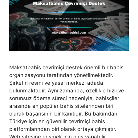
Maksatbahis çevrimiçi destek önemli bir bahis
organizasyonu tarafından yönetilmektedir.
Şirketin resmi ve yasal merkezi adada
bulunmaktadır. Aynı zamanda, özellikle hızlı ve
sorunsuz ödeme süreci nedeniyle, bahisçiler
arasında en popüler bahis sitelerinden biri
olarak başarısının bir kanıtıdır. Bu bakımdan
Türkiye için en güvenilir çevrimiçi bahis
platformlarından biri olarak ortaya çıkmıştır.
Web sitesine erişmek için giriş yapabilir …