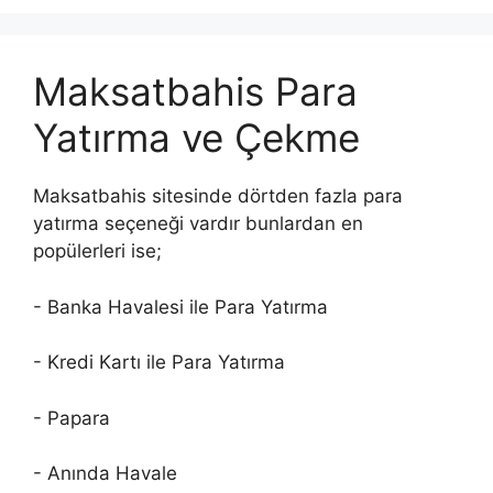
Maksatbahis Para
Yatırma ve Çekme
Maksatbahis sitesinde dörtden fazla para
yatırma seçeneği vardır bunlardan en
popülerleri ise;
- Banka Havalesi ile Para Yatırma
- Kredi Kartı ile Para Yatırma
- Papara
- Anında Havale