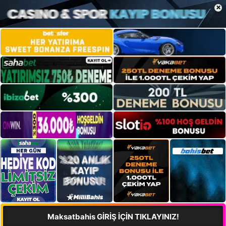
×
Maksatbahis GİRİŞ İÇİN TIKLAYINIZ!