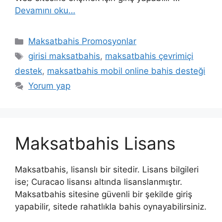
Devamını oku…
Kategoriler
Maksatbahis Promosyonlar
Etiketler
girisi maksatbahis
,
maksatbahis çevrimiçi
destek
,
maksatbahis mobil online bahis desteği
Yorum yap
Maksatbahis Lisans
Maksatbahis, lisanslı bir sitedir. Lisans bilgileri
ise; Curacao lisansı altında lisanslanmıştır.
Maksatbahis sitesine güvenli bir şekilde giriş
yapabilir, sitede rahatlıkla bahis oynayabilirsiniz.