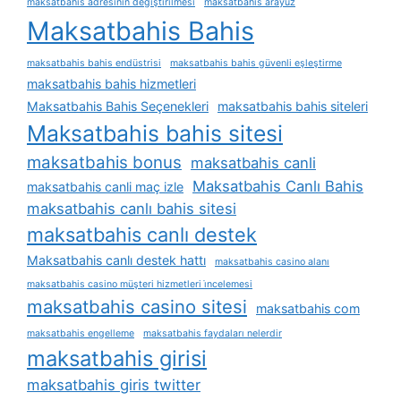
maksatbahis adresinin değiştirilmesi
maksatbahis arayüz
Maksatbahis Bahis
maksatbahis bahis endüstrisi
maksatbahis bahis güvenli eşleştirme
maksatbahis bahis hizmetleri
Maksatbahis Bahis Seçenekleri
maksatbahis bahis siteleri
Maksatbahis bahis sitesi
maksatbahis bonus
maksatbahis canli
Maksatbahis Canlı Bahis
maksatbahis canli maç izle
maksatbahis canlı bahis sitesi
maksatbahis canlı destek
Maksatbahis canlı destek hattı
maksatbahis casino alanı
maksatbahis casino müşteri hizmetleri i̇ncelemesi
maksatbahis casino sitesi
maksatbahis com
maksatbahis engelleme
maksatbahis faydaları nelerdir
maksatbahis girisi
maksatbahis giris twitter