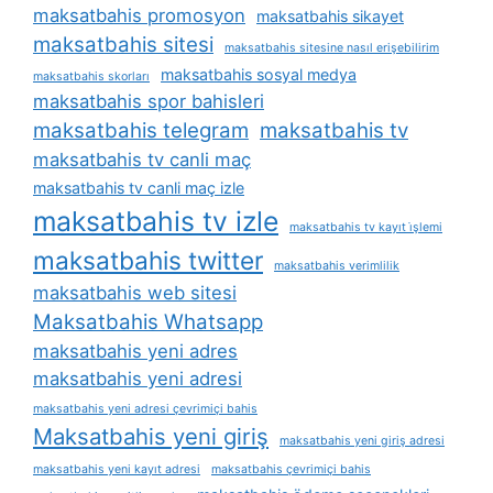
maksatbahis promosyon
maksatbahis sikayet
maksatbahis sitesi
maksatbahis sitesine nasıl erişebilirim
maksatbahis sosyal medya
maksatbahis skorları
maksatbahis spor bahisleri
maksatbahis telegram
maksatbahis tv
maksatbahis tv canli maç
maksatbahis tv canli maç izle
maksatbahis tv izle
maksatbahis tv kayıt i̇şlemi
maksatbahis twitter
maksatbahis verimlilik
maksatbahis web sitesi
Maksatbahis Whatsapp
maksatbahis yeni adres
maksatbahis yeni adresi
maksatbahis yeni adresi çevrimiçi bahis
Maksatbahis yeni giriş
maksatbahis yeni giriş adresi
maksatbahis yeni kayıt adresi
maksatbahis çevrimiçi bahis