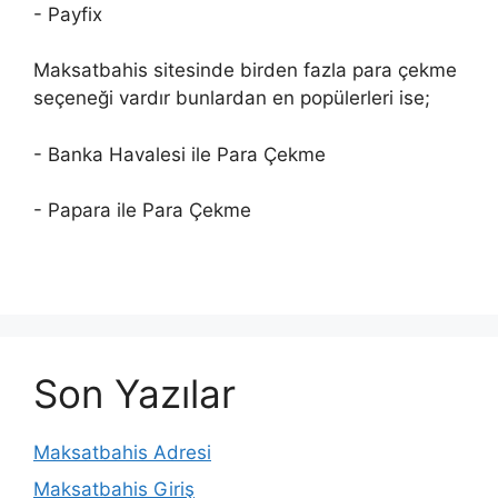
- Payfix
Maksatbahis sitesinde birden fazla para çekme
seçeneği vardır bunlardan en popülerleri ise;
- Banka Havalesi ile Para Çekme
- Papara ile Para Çekme
Son Yazılar
Maksatbahis Adresi
Maksatbahis Giriş