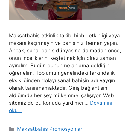
Maksatbahis etkinlik takibi hiçbir etkinliği veya
mekanı kaçırmayın ve bahisinizi hemen yapın.
Ancak, sanal bahis dünyasına dalmadan önce,
onun inceliklerini keşfetmek için biraz zaman
ayıralım. Bugün bunun ne anlama geldiğini
öğrenelim. Toplumun genelindeki farkındalık
eksikliğinden dolayı sanal bahisin adı yaygın
olarak tanınmamaktadır. Giriş bağlantısını
aldığımda her şey mükemmel çalışıyor. Web
sitemiz de bu konuda yardımcı …
Devamını
oku…
Kategoriler
Maksatbahis Promosyonlar