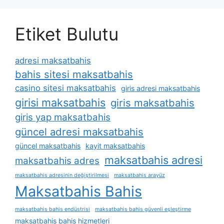
Etiket Bulutu
adresi maksatbahis
bahis sitesi maksatbahis
casino sitesi maksatbahis
giris adresi maksatbahis
girisi maksatbahis
giris maksatbahis
giris yap maksatbahis
güncel adresi maksatbahis
güncel maksatbahis
kayit maksatbahis
maksatbahis adresi
maksatbahis adres
maksatbahis adresinin değiştirilmesi
maksatbahis arayüz
Maksatbahis Bahis
maksatbahis bahis endüstrisi
maksatbahis bahis güvenli eşleştirme
maksatbahis bahis hizmetleri