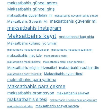
maksatbahis güncel adres
Maksatbahis güncel giriş
maksatbahis güvenilebilir mi
maksatbahis güvenilir bahis şirketi
maksatbahis güvenlir mi
Maksatbahis Güvenilir Mi
maksatbahis instagram
Maksatbahis kayıt
maksatbahis kaç oldu
Maksatbahis kullanıcı yorumları
maksatbahis masaüstü bilgisayar
maksatbahis masaüstü özellikleri
maksatbahis maç izle
maksatbahis mobil
maksatbahis mobil i̇ndirme
maksatbahis mobil spor bahisleri
Maksatbahis müşteri hizmetleri
maksatbahis nasil bir site
Maksatbahis oyun sitesi
maksatbahis onay verimlilik
maksatbahis para yatirma
Maksatbahis para çekme
maksatbahis promosyon
maksatbahis sikayet
maksatbahis sitesi
maksatbahis sitesine nasıl erişebilirim
maksatbahis sosyal medya
maksatbahis skorları