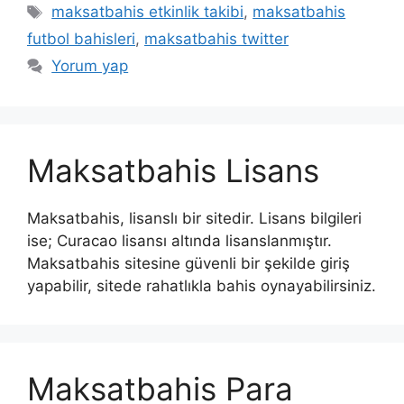
Etiketler
maksatbahis etkinlik takibi
,
maksatbahis
futbol bahisleri
,
maksatbahis twitter
Yorum yap
Maksatbahis Lisans
Maksatbahis, lisanslı bir sitedir. Lisans bilgileri
ise; Curacao lisansı altında lisanslanmıştır.
Maksatbahis sitesine güvenli bir şekilde giriş
yapabilir, sitede rahatlıkla bahis oynayabilirsiniz.
Maksatbahis Para