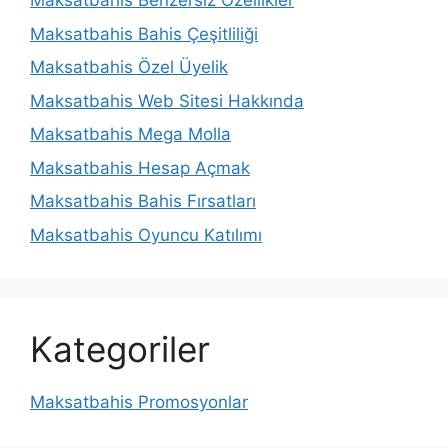
Maksatbahis Benzersiz Özellikler
Maksatbahis Bahis Çeşitliliği
Maksatbahis Özel Üyelik
Maksatbahis Web Sitesi Hakkında
Maksatbahis Mega Molla
Maksatbahis Hesap Açmak
Maksatbahis Bahis Fırsatları
Maksatbahis Oyuncu Katılımı
Kategoriler
Maksatbahis Promosyonlar