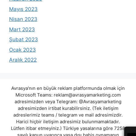
Mayıs 2023
Nisan 2023
Mart 2023
Şubat 2023
Ocak 2023
Aralık 2022
Avrasya'nın en büyük reklam platformunda olmak için
Microsoft Teams:
reklam@avrasyamarketing.com
adresimizden veya Telegram: @Avrasyamarketing
adresimizden irtibat kurabilirsiniz. (Tek iletişim
adreslerimiz teams / telegram ve mail adresimizdir.
Harici hiçbir iletişim adresimiz bulunmamaktadır.
Lütfen itibar etmeyiniz.) Türkiye yasalarına göre 7258
sayılı kanun uyarınca yasa dışı bahis oynamanın