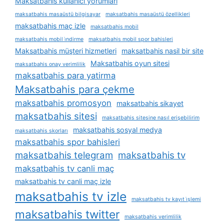
Maksatbahis kullanıcı yorumları
maksatbahis masaüstü bilgisayar
maksatbahis masaüstü özellikleri
maksatbahis maç izle
maksatbahis mobil
maksatbahis mobil i̇ndirme
maksatbahis mobil spor bahisleri
Maksatbahis müşteri hizmetleri
maksatbahis nasil bir site
Maksatbahis oyun sitesi
maksatbahis onay verimlilik
maksatbahis para yatirma
Maksatbahis para çekme
maksatbahis promosyon
maksatbahis sikayet
maksatbahis sitesi
maksatbahis sitesine nasıl erişebilirim
maksatbahis sosyal medya
maksatbahis skorları
maksatbahis spor bahisleri
maksatbahis telegram
maksatbahis tv
maksatbahis tv canli maç
maksatbahis tv canli maç izle
maksatbahis tv izle
maksatbahis tv kayıt i̇şlemi
maksatbahis twitter
maksatbahis verimlilik