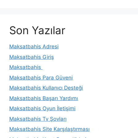
Son Yazılar
Maksatbahis Adresi
Maksatbahis Giriş
Maksatbahis
Maksatbahis Para Güveni
Maksatbahis Kullanıcı Desteği
Maksatbahis Başarı Yardımı
Maksatbahis Oyun İletişimi
Maksatbahis Tv Şovları
Maksatbahis Site Karşılaştırması