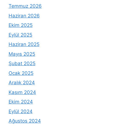
Temmuz 2026
Haziran 2026
Ekim 2025
Eylül 2025
Haziran 2025
Mayıs 2025
Şubat 2025
Ocak 2025
Aralık 2024
Kasım 2024
Ekim 2024
Eylül 2024
Ağustos 2024