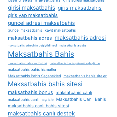
casino sitesi maksatbahis
giris adresi maksatbahis
girisi maksatbahis
giris maksatbahis
giris yap maksatbahis
güncel adresi maksatbahis
güncel maksatbahis
kayit maksatbahis
maksatbahis adresi
maksatbahis adres
maksatbahis adresinin değiştirilmesi
maksatbahis arayüz
Maksatbahis Bahis
maksatbahis bahis endüstrisi
maksatbahis bahis güvenli eşleştirme
maksatbahis bahis hizmetleri
Maksatbahis Bahis Seçenekleri
maksatbahis bahis siteleri
Maksatbahis bahis sitesi
maksatbahis bonus
maksatbahis canli
Maksatbahis Canlı Bahis
maksatbahis canli maç izle
maksatbahis canlı bahis sitesi
maksatbahis canlı destek