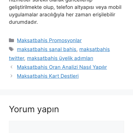
geliştirilmekte olup, telefon altyapısı veya mobil
uygulamalar aracılığıyla her zaman erişilebilir
durumdadır.
Kategoriler
Maksatbahis Promosyonlar
Etiketler
maksatbahis sanal bahis
,
maksatbahis
twitter
,
maksatbahis üyelik adımları
Maksatbahis Oran Analizi Nasıl Yapılır
Maksatbahis Kart Destleri
Yorum yapın
Yorum