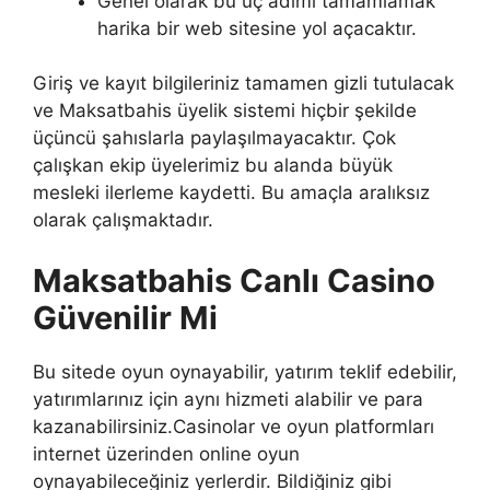
Genel olarak bu üç adımı tamamlamak
harika bir web sitesine yol açacaktır.
Giriş ve kayıt bilgileriniz tamamen gizli tutulacak
ve Maksatbahis üyelik sistemi hiçbir şekilde
üçüncü şahıslarla paylaşılmayacaktır. Çok
çalışkan ekip üyelerimiz bu alanda büyük
mesleki ilerleme kaydetti. Bu amaçla aralıksız
olarak çalışmaktadır.
Maksatbahis Canlı Casino
Güvenilir Mi
Bu sitede oyun oynayabilir, yatırım teklif edebilir,
yatırımlarınız için aynı hizmeti alabilir ve para
kazanabilirsiniz.Casinolar ve oyun platformları
internet üzerinden online oyun
oynayabileceğiniz yerlerdir. Bildiğiniz gibi