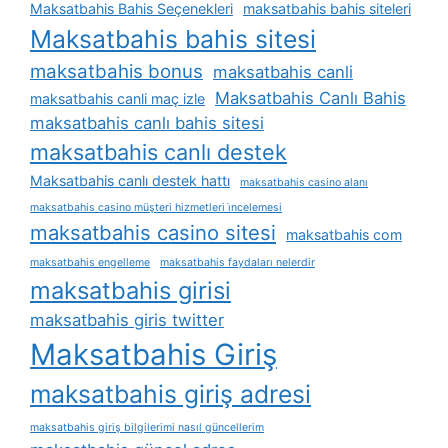
Maksatbahis Bahis Seçenekleri
maksatbahis bahis siteleri
Maksatbahis bahis sitesi
maksatbahis bonus
maksatbahis canli
Maksatbahis Canlı Bahis
maksatbahis canli maç izle
maksatbahis canlı bahis sitesi
maksatbahis canlı destek
Maksatbahis canlı destek hattı
maksatbahis casino alanı
maksatbahis casino müşteri hizmetleri i̇ncelemesi
maksatbahis casino sitesi
maksatbahis com
maksatbahis engelleme
maksatbahis faydaları nelerdir
maksatbahis girisi
maksatbahis giris twitter
Maksatbahis Giriş
maksatbahis giriş adresi
maksatbahis giriş bilgilerimi nasıl güncellerim