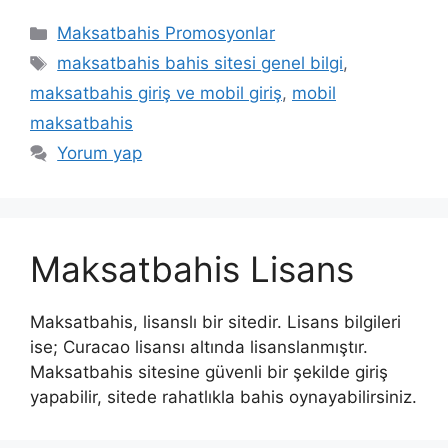
Kategoriler
Maksatbahis Promosyonlar
Etiketler
maksatbahis bahis sitesi genel bilgi
,
maksatbahis giriş ve mobil giriş
,
mobil
maksatbahis
Yorum yap
Maksatbahis Lisans
Maksatbahis, lisanslı bir sitedir. Lisans bilgileri
ise; Curacao lisansı altında lisanslanmıştır.
Maksatbahis sitesine güvenli bir şekilde giriş
yapabilir, sitede rahatlıkla bahis oynayabilirsiniz.