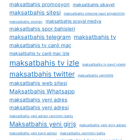
maksatbahis promosyon
maksatbahis sikayet
maksatbahis sitesi
maksatbahis sitesine nasıl erişebilirim
maksatbahis sosyal medya
maksatbahis skorları
maksatbahis spor bahisleri
maksatbahis telegram
maksatbahis tv
maksatbahis tv canli maç
maksatbahis tv canli maç izle
maksatbahis tv izle
maksatbahis tv kayıt i̇şlemi
maksatbahis twitter
maksatbahis verimlilik
maksatbahis web sitesi
Maksatbahis Whatsapp
maksatbahis yeni adres
maksatbahis yeni adresi
maksatbahis yeni adresi çevrimiçi bahis
Maksatbahis yeni giriş
maksatbahis yeni giriş adresi
maksatbahis yeni kayıt adresi
maksatbahis çevrimiçi bahis