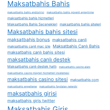
Maksatbahis Bahis
maksatbahis bahis endüstrisi
maksatbahis bahis güvenli eşleştirme
maksatbahis bahis hizmetleri
Maksatbahis Bahis Seçenekleri
maksatbahis bahis siteleri
Maksatbahis bahis sitesi
maksatbahis bonus
maksatbahis canli
Maksatbahis Canlı Bahis
maksatbahis canli maç izle
maksatbahis canlı bahis sitesi
maksatbahis canlı destek
Maksatbahis canlı destek hattı
maksatbahis casino alanı
maksatbahis casino müşteri hizmetleri i̇ncelemesi
maksatbahis casino sitesi
maksatbahis com
maksatbahis engelleme
maksatbahis faydaları nelerdir
maksatbahis girisi
maksatbahis giris twitter
Maksatbahis Giriş