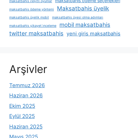
maksatbahis ödeme seçenekleri
maksatbahis çeşitli oyunlar
Maksatbahis üyelik
maksatbahis ödeme yöntemi
maksatbahis üyelik mobil
maksatbahis üyesi olma adımları
mobil maksatbahis
maksatbahis şikayet i̇nceleme
twitter maksatbahis
yeni giris maksatbahis
Arşivler
Temmuz 2026
Haziran 2026
Ekim 2025
Eylül 2025
Haziran 2025
Mayıs 2025