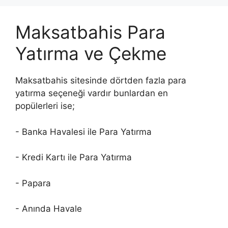
Maksatbahis Para
Yatırma ve Çekme
Maksatbahis sitesinde dörtden fazla para
yatırma seçeneği vardır bunlardan en
popülerleri ise;
- Banka Havalesi ile Para Yatırma
- Kredi Kartı ile Para Yatırma
- Papara
- Anında Havale