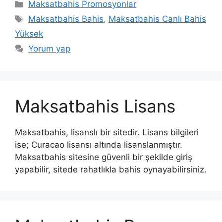
Kategoriler
Maksatbahis Promosyonlar
Etiketler
Maksatbahis Bahis
,
Maksatbahis Canlı Bahis
Yüksek
Yorum yap
Maksatbahis Lisans
Maksatbahis, lisanslı bir sitedir. Lisans bilgileri
ise; Curacao lisansı altında lisanslanmıştır.
Maksatbahis sitesine güvenli bir şekilde giriş
yapabilir, sitede rahatlıkla bahis oynayabilirsiniz.