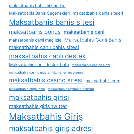
maksatbahis bahis hizmetleri
Maksatbahis Bahis Seçenekleri
maksatbahis bahis siteleri
Maksatbahis bahis sitesi
maksatbahis bonus
maksatbahis canli
Maksatbahis Canlı Bahis
maksatbahis canli maç izle
maksatbahis canlı bahis sitesi
maksatbahis canlı destek
Maksatbahis canlı destek hattı
maksatbahis casino alanı
maksatbahis casino müşteri hizmetleri i̇ncelemesi
maksatbahis casino sitesi
maksatbahis com
maksatbahis engelleme
maksatbahis faydaları nelerdir
maksatbahis girisi
maksatbahis giris twitter
Maksatbahis Giriş
maksatbahis giriş adresi