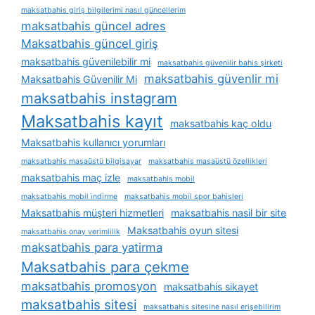
maksatbahis giriş bilgilerimi nasıl güncellerim
maksatbahis güncel adres
Maksatbahis güncel giriş
maksatbahis güvenilebilir mi
maksatbahis güvenilir bahis şirketi
maksatbahis güvenlir mi
Maksatbahis Güvenilir Mi
maksatbahis instagram
Maksatbahis kayıt
maksatbahis kaç oldu
Maksatbahis kullanıcı yorumları
maksatbahis masaüstü bilgisayar
maksatbahis masaüstü özellikleri
maksatbahis maç izle
maksatbahis mobil
maksatbahis mobil i̇ndirme
maksatbahis mobil spor bahisleri
Maksatbahis müşteri hizmetleri
maksatbahis nasil bir site
Maksatbahis oyun sitesi
maksatbahis onay verimlilik
maksatbahis para yatirma
Maksatbahis para çekme
maksatbahis promosyon
maksatbahis sikayet
maksatbahis sitesi
maksatbahis sitesine nasıl erişebilirim