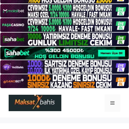
İçeriğe
atla
Menü