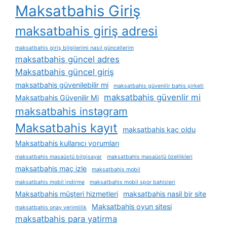
Maksatbahis Giriş
maksatbahis giriş adresi
maksatbahis giriş bilgilerimi nasıl güncellerim
maksatbahis güncel adres
Maksatbahis güncel giriş
maksatbahis güvenilebilir mi
maksatbahis güvenilir bahis şirketi
maksatbahis güvenlir mi
Maksatbahis Güvenilir Mi
maksatbahis instagram
Maksatbahis kayıt
maksatbahis kaç oldu
Maksatbahis kullanıcı yorumları
maksatbahis masaüstü bilgisayar
maksatbahis masaüstü özellikleri
maksatbahis maç izle
maksatbahis mobil
maksatbahis mobil i̇ndirme
maksatbahis mobil spor bahisleri
Maksatbahis müşteri hizmetleri
maksatbahis nasil bir site
Maksatbahis oyun sitesi
maksatbahis onay verimlilik
maksatbahis para yatirma