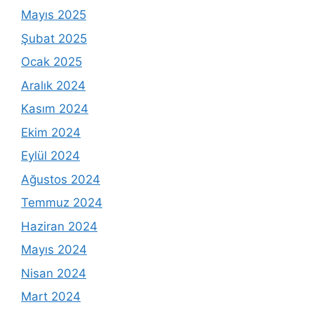
Mayıs 2025
Şubat 2025
Ocak 2025
Aralık 2024
Kasım 2024
Ekim 2024
Eylül 2024
Ağustos 2024
Temmuz 2024
Haziran 2024
Mayıs 2024
Nisan 2024
Mart 2024