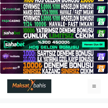
İçeriğe
atla
Menü