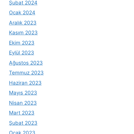
Şubat 2024
Ocak 2024
Aralık 2023
Kasım 2023
Ekim 2023
Eylül 2023
Ağustos 2023
Temmuz 2023
Haziran 2023
Mayıs 2023
Nisan 2023
Mart 2023
Şubat 2023
Ocak 2023