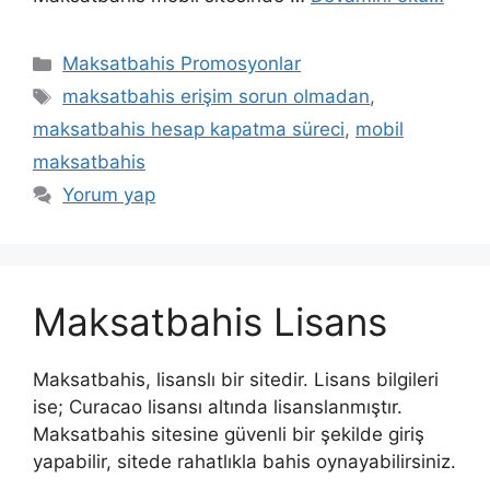
Kategoriler
Maksatbahis Promosyonlar
Etiketler
maksatbahis erişim sorun olmadan
,
maksatbahis hesap kapatma süreci
,
mobil
maksatbahis
Yorum yap
Maksatbahis Lisans
Maksatbahis, lisanslı bir sitedir. Lisans bilgileri
ise; Curacao lisansı altında lisanslanmıştır.
Maksatbahis sitesine güvenli bir şekilde giriş
yapabilir, sitede rahatlıkla bahis oynayabilirsiniz.