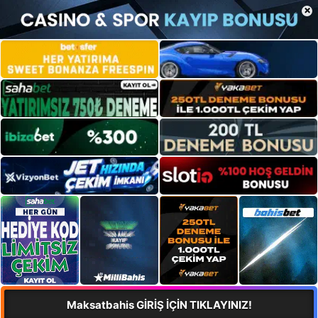
×
Maksatbahis GİRİŞ İÇİN TIKLAYINIZ!