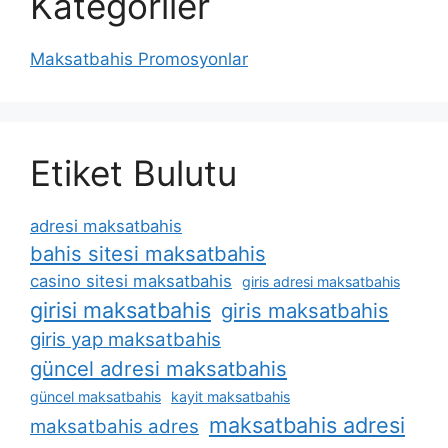
Kategoriler
Maksatbahis Promosyonlar
Etiket Bulutu
adresi maksatbahis
bahis sitesi maksatbahis
casino sitesi maksatbahis
giris adresi maksatbahis
girisi maksatbahis
giris maksatbahis
giris yap maksatbahis
güncel adresi maksatbahis
güncel maksatbahis
kayit maksatbahis
maksatbahis adresi
maksatbahis adres