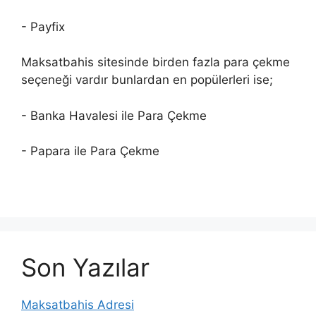
- Payfix
Maksatbahis sitesinde birden fazla para çekme
seçeneği vardır bunlardan en popülerleri ise;
- Banka Havalesi ile Para Çekme
- Papara ile Para Çekme
Son Yazılar
Maksatbahis Adresi