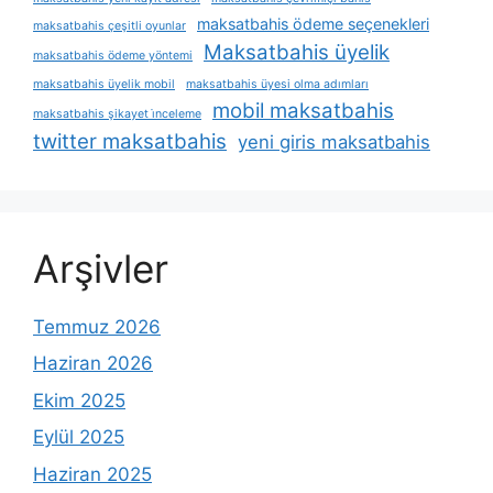
maksatbahis ödeme seçenekleri
maksatbahis çeşitli oyunlar
Maksatbahis üyelik
maksatbahis ödeme yöntemi
maksatbahis üyelik mobil
maksatbahis üyesi olma adımları
mobil maksatbahis
maksatbahis şikayet i̇nceleme
twitter maksatbahis
yeni giris maksatbahis
Arşivler
Temmuz 2026
Haziran 2026
Ekim 2025
Eylül 2025
Haziran 2025