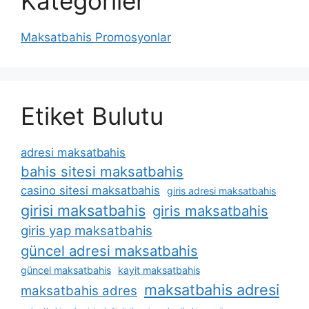
Kategoriler
Maksatbahis Promosyonlar
Etiket Bulutu
adresi maksatbahis
bahis sitesi maksatbahis
casino sitesi maksatbahis
giris adresi maksatbahis
girisi maksatbahis
giris maksatbahis
giris yap maksatbahis
güncel adresi maksatbahis
güncel maksatbahis
kayit maksatbahis
maksatbahis adresi
maksatbahis adres