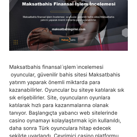
Maksatbahis finansal i̇şlem i̇ncelemesi
oyuncular, güvenilir bahis sitesi Maksatbahis
yatırım yaparak önemli miktarda para
kazanabilirler. Oyuncular bu siteye katılarak sık
sık erişebilirler. Site, oyuncuların oyunlara
katılarak hızlı para kazanmalarına olanak
tanıyor. Başlangıçta yabancı web sitelerinde
casino oynamayı kolaylaştırmak için kullanıldı,
daha sonra Türk oyunculara hitap edecek
şekilde uyarlandı. Çevrimiçi casino platformu