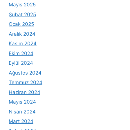
Mayıs 2025
Şubat 2025
Ocak 2025
Aralık 2024
Kasım 2024
Ekim 2024
Eylül 2024
Ağustos 2024
Temmuz 2024
Haziran 2024
Mayıs 2024
Nisan 2024
Mart 2024