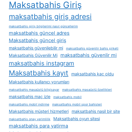
Maksatbahis Giriş
maksatbahis giriş adresi
maksatbahis giriş bilgilerimi nasıl güncellerim
maksatbahis güncel adres
Maksatbahis güncel giriş
maksatbahis güvenilebilir mi
maksatbahis güvenilir bahis şirketi
maksatbahis güvenlir mi
Maksatbahis Güvenilir Mi
maksatbahis instagram
Maksatbahis kayıt
maksatbahis kaç oldu
Maksatbahis kullanıcı yorumları
maksatbahis masaüstü bilgisayar
maksatbahis masaüstü özellikleri
maksatbahis maç izle
maksatbahis mobil
maksatbahis mobil i̇ndirme
maksatbahis mobil spor bahisleri
Maksatbahis müşteri hizmetleri
maksatbahis nasil bir site
Maksatbahis oyun sitesi
maksatbahis onay verimlilik
maksatbahis para yatirma